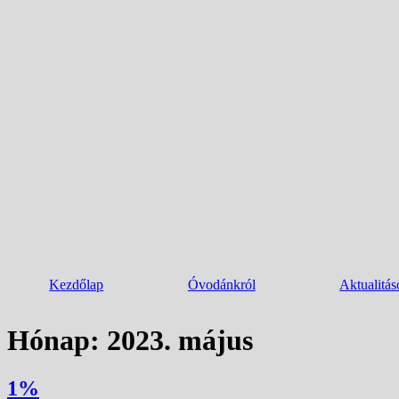
Kezdőlap
Óvodánkról
Aktualitás
Hónap:
2023. május
1%