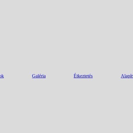
ok
Galéria
Étkeztetés
Alapí