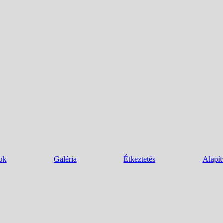
ok
Galéria
Étkeztetés
Alapí