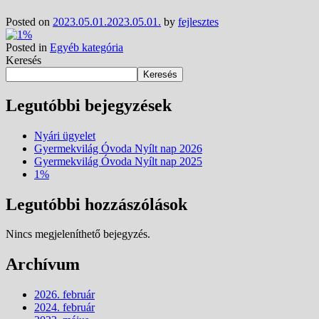
Posted on
2023.05.01.
2023.05.01.
by
fejlesztes
Posted in
Egyéb kategória
Keresés
Keresés
Legutóbbi bejegyzések
Nyári ügyelet
Gyermekvilág Óvoda Nyílt nap 2026
Gyermekvilág Óvoda Nyílt nap 2025
1%
Legutóbbi hozzászólások
Nincs megjeleníthető bejegyzés.
Archívum
2026. február
2024. február